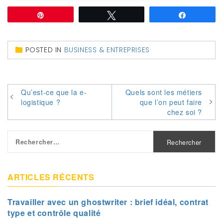
Épingle
Tweetez
Partagez
POSTED IN
BUSINESS & ENTREPRISES
Navigation
Qu’est-ce que la e-
Quels sont les métiers
logistique ?
que l’on peut faire
de
chez soi ?
l’article
Rechercher :
ARTICLES RÉCENTS
Travailler avec un ghostwriter : brief idéal, contrat
type et contrôle qualité