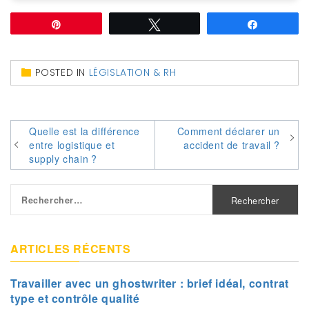
Épingle
Tweetez
Partagez
POSTED IN
LÉGISLATION & RH
Navigation
Quelle est la différence
Comment déclarer un
entre logistique et
accident de travail ?
de
supply chain ?
l’article
Rechercher :
ARTICLES RÉCENTS
Travailler avec un ghostwriter : brief idéal, contrat
type et contrôle qualité